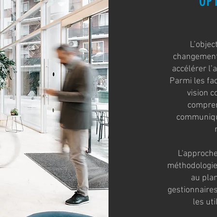
OP
L’objec
changement 
accélérer l’
Parmi les fac
vision 
compren
communique
L'approch
méthodologie
au plan
gestionnaire
les ut