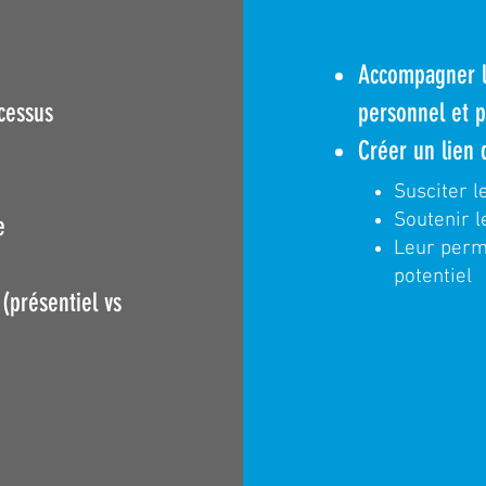
Accompagner l
cessus
personnel et p
Créer un lien 
Susciter l
Soutenir 
e
Leur perme
potentiel
(présentiel vs