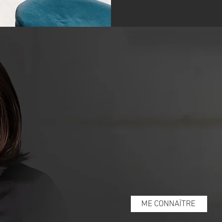
«La mission de
Méta
Management est
gestionnaires et leurs équipes dans
transformation afin de faciliter et d'ac
tout en développant leur autonom
changement .»
- Marie Pineau -
Présidente, MétaManageme
ME CONNAÎTRE