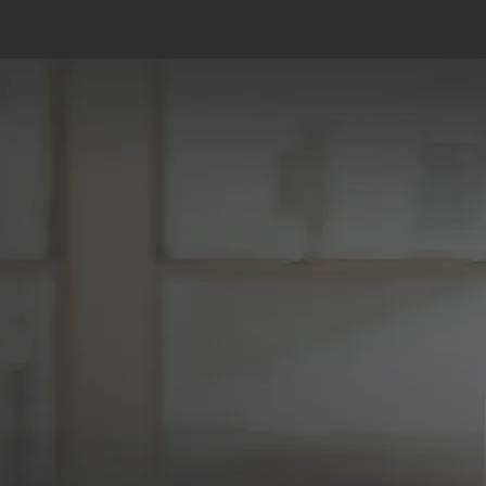
 d’accompagner les
 leurs projets de
célérer la transition
ie en gestion de
nt