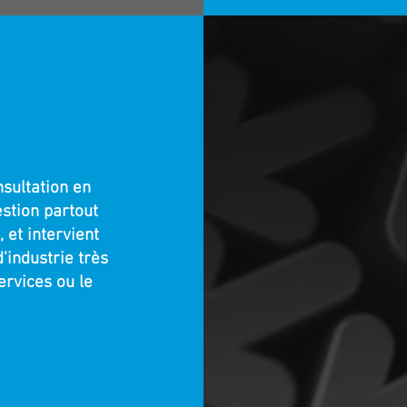
IONS
Vou
sultation en
stion partout
 et intervient
d’industrie très
ervices ou le
Vo
b
 santé