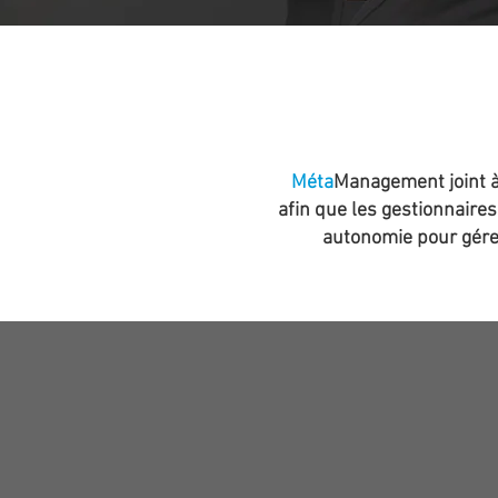
APP
Méta
Management joint à
afin que les gestionnaire
autonomie pour gérer
GESTION D
CHANGEME