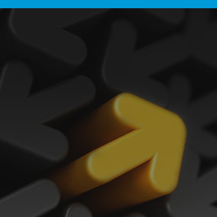
s avez des projets de
changement ?
s gestionnaires ont
esoin de coaching ?